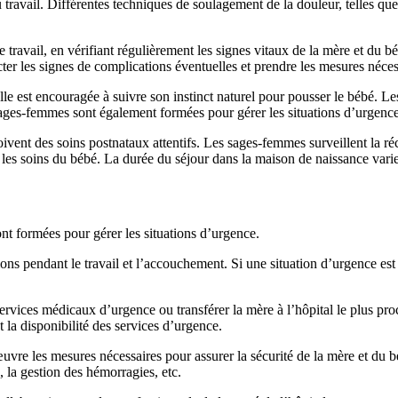
travail. Différentes techniques de soulagement de la douleur, telles que l
e travail, en vérifiant régulièrement les signes vitaux de la mère et du b
r les signes de complications éventuelles et prendre les mesures néces
le est encouragée à suivre son instinct naturel pour pousser le bébé. Le
s sages-femmes sont également formées pour gérer les situations d’urgence
vent des soins postnataux attentifs. Les sages-femmes surveillent la réc
les soins du bébé. La durée du séjour dans la maison de naissance varie 
t formées pour gérer les situations d’urgence.
ions pendant le travail et l’accouchement. Si une situation d’urgence es
ervices médicaux d’urgence ou transférer la mère à l’hôpital le plus pro
 la disponibilité des services d’urgence.
œuvre les mesures nécessaires pour assurer la sécurité de la mère et du b
 la gestion des hémorragies, etc.