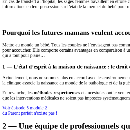
En cas de transfert à l’hôpital, les sages-femmes travaillent en étroite 
informations en leur possession sur l’état de la mère et du bébé pour u
Pourquoi les futures mamans veulent accou
Mettre au monde un bébé. Tous les couples ne l’envisagent pas comme
pour accoucher. Elle comporte certains avantages en comparaison à une 
qui a tout pour plaire…
1 — L’état d’esprit à la maison de naissance : le dro
Actuellement, nous ne sommes plus en accord avec les environnements hy
la clinique associe la naissance au monde de la pathologie et de la gu
En revanche, les
méthodes respectueuses
et ancestrales ont le vent 
que les interventions médicales ne soient pas imposées systématiquement
Voir épisode 5 module 2
du Parent parfait n'existe pas !
2 — Une équipe de professionnels qu