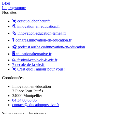
Blog
Le programme
Nos sites
💓 cestquoilebonheur.fr
🌎 innovation-en-education.fr
🗞️ innovation-education-lemag.fr
🎙️ congres.innovation-en-education.fr
🎧 podcast.ausha.co/innovation-en-education
🖥️ educationalternative.fr
🥳 festival-ecole-de-la-vie.fr
🎒 ecole-de-la-vie.fr
💓 C'est quoi l'amour pour vous?
Coordonnées
Innovation en éducation
3 Place Jean Jaurès
34000 Montpellier
04 34 00 63 06
contact@educationpositive.fr
Suivez-nous sur les réseaux :