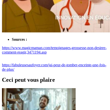
Sources :
https://www.magicmaman.com/temoignages-grossesse-non-desiree-
comment-reagir,3471194.asp
https://fabuleusesaufoyer.com/jai-peur-de-tomber-enceinte-une-fois-
de-plus/
Ceci peut vous plaire