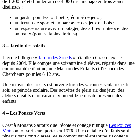
de 1 200 m² et d’un terrain de 3 000 m² aménagé en trois zones
distinctes :
un jardin pour les tout-petits, équipé de jeux ;
un terrain de sport et un parc avec des jeux en bois ;
un espace nature avec un potager, des arbres fruitiers et des
animaux (poules, lapins, tortues).
3 – Jardin des soleils
L’école bilingue «
Jardin des Soleils
», établie à Grasse, existe
depuis 2004. Elle compte une soixantaine d’élèves, répartis dans une
communauté enfantine, une Maison des Enfants et l’espace des
Chercheurs pour les 6-12 ans.
Une maison des loisirs est ouverte lors des vacances scolaires et le
soir, en période scolaire. Des activités de plein air, des jeux, des
ateliers créatifs et musicaux rythment le temps de présence des
enfants.
4 – Les Pouces Verts
C’est à Mouans Sartoux que l’école et collège bilingue
Les Pouces
Verts
ont ouvert leurs portes en 1976. Une centaine d’enfants sont
répartis dans cinq classes, de la communauté enfantine au collège