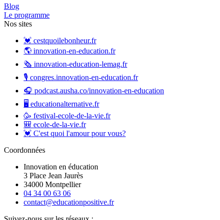
Blog
Le programme
Nos sites
💓 cestquoilebonheur.fr
🌎 innovation-en-education.fr
🗞️ innovation-education-lemag.fr
🎙️ congres.innovation-en-education.fr
🎧 podcast.ausha.co/innovation-en-education
🖥️ educationalternative.fr
🥳 festival-ecole-de-la-vie.fr
🎒 ecole-de-la-vie.fr
💓 C'est quoi l'amour pour vous?
Coordonnées
Innovation en éducation
3 Place Jean Jaurès
34000 Montpellier
04 34 00 63 06
contact@educationpositive.fr
Suivez-nous sur les réseaux :